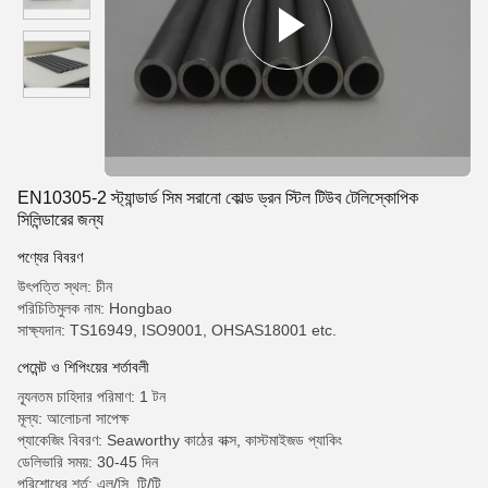
EN10305-2 স্ট্যান্ডার্ড সিম সরানো কোল্ড ড্রন স্টিল টিউব টেলিস্কোপিক
সিলিন্ডারের জন্য
পণ্যের বিবরণ
উৎপত্তি স্থল: চীন
পরিচিতিমুলক নাম: Hongbao
সাক্ষ্যদান: TS16949, ISO9001, OHSAS18001 etc.
পেমেন্ট ও শিপিংয়ের শর্তাবলী
ন্যূনতম চাহিদার পরিমাণ: 1 টন
মূল্য: আলোচনা সাপেক্ষ
প্যাকেজিং বিবরণ: Seaworthy কাঠের বাক্স, কাস্টমাইজড প্যাকিং
ডেলিভারি সময়: 30-45 দিন
পরিশোধের শর্ত: এল/সি, টি/টি