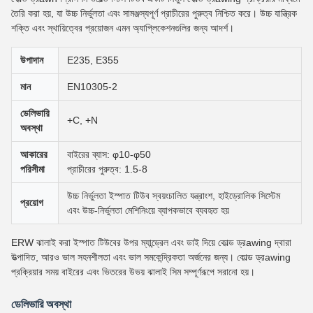
তৈরি করা হয়, যা উচ্চ নির্ভুলতা এবং সামঞ্জস্যপূর্ণ প্রাচীরের পুরুত্ব নিশ্চিত করে। উচ্চ যান্ত্রিক
শক্তি এবং স্থায়িত্বের প্রয়োজন এমন অ্যাপ্লিকেশনগুলির জন্য আদর্শ।
উপাদান
E235, E355
মান
EN10305-2
ডেলিভারি
+C, +N
অবস্থা
আকারের
বাইরের ব্যাস: φ10-φ50
পরিসীমা
প্রাচীরের পুরুত্ব: 1.5-8
উচ্চ নির্ভুলতা ইস্পাত টিউব স্বয়ংচালিত যন্ত্রাংশ, হাইড্রোলিক সিস্টেম
প্রয়োগ
এবং উচ্চ-নির্ভুলতা মেশিনিংয়ে ব্যাপকভাবে ব্যবহৃত হয়
ERW ঝালাই করা ইস্পাত টিউবের উপর ম্যান্ড্রেল এবং ডাই দিয়ে কোল্ড ড্রawing দ্বারা
উত্পাদিত, আরও ভাল সহনশীলতা এবং ভাল সমকেন্দ্রিকতা অর্জনের জন্য। কোল্ড ড্রawing
প্রক্রিয়ার সময় বাইরের এবং ভিতরের উভয় ঝালাই সিম সম্পূর্ণরূপে সরানো হয়।
ডেলিভারি অবস্থা