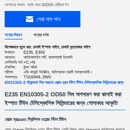
যোগানের ক্ষমতা: প্রতি বছর 60000 মেট্রিক টন
সেরা দাম পান
পণ্যের বিবরণ
পণ্যের বর্ণনা
বিশেষভাবে তুলে ধরা:
ঢালাই ইস্পাত পাইপ
,
ঢালাই বৃত্তাকার পাইপ
উপাদান:
E235, E355
আবেদন:
অটোমোবাইল পার্ট, ক্যামশ্যাফ্ট ইত্যাদি
ডেলিভারি শর্ত:
+C,+N
টেকনিক:
ঠান্ডা আঁকা
পরীক্ষা:
এডি কারেন্ট ডিটেক্টর, অতিস্বনক ত্রুটি সনাক্তকারী।
শংসাপত্র::
TS16949, DNV
EN10305-2 স্ট্যান্ডার্ড সিম সরানো কোল্ড ড্রন স্টিল টিউব টেলিস্কোপিক সিলিন্ডারের জন্য
E235 EN10305-2 OD50 সিম অপসারণ করা ঝালাই করা
ইস্পাত টিউব টেলিস্কোপিক সিলিন্ডারের জন্য গোলাকার আকৃতি
কোল্ড ড্রawn প্রিসিশন ওয়েল্ড স্টিল টিউব
কোল্ড ড্রawn প্রিসিশন ওয়েল্ড স্টিল টিউব একটি নির্ভুল কোল্ড ড্রawing প্রক্রিয়ার মাধ্যমে