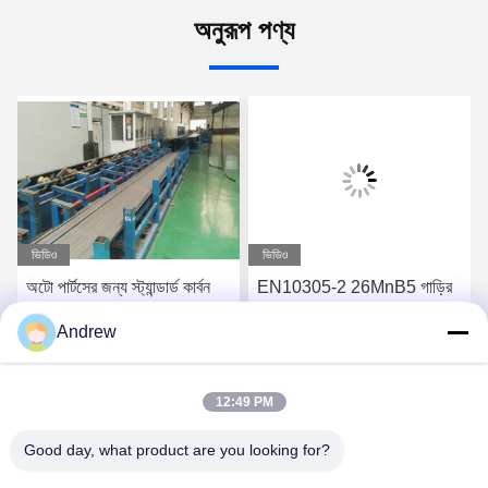
অনুরূপ পণ্য
ভিডিও
ভিডিও
অটো পার্টসের জন্য স্ট্যান্ডার্ড কার্বন
EN10305-2 26MnB5 গাড়ির
খাদ ইস্পাত EN 10305-2
যন্ত্রাংশের জন্য ঠান্ডা টানা কার্বন
Andrew
ইস্পাত টিউব
সেরা দাম পান
সেরা দাম পান
12:49 PM
Good day, what product are you looking for?