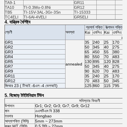
TA9-1
GR11
TA10
TI-0.3Mo-0.8Ni
GR12
TB5
TI-15V-3AL-3Gr-3Sn
TI-15333
TC4ELI
TI-6Al-4VELI
GR5ELI
4. যান্ত্রিক বৈশিষ্ট্য
প্রসার্য শক্তি
উত্পাদন শক্তি
প্
শ্রেণী
অবস্থা
Ksi
এমপিএ
Ksi
এমপিএ
≥
GR1
35
240
25
170
2
GR2
50
345
40
275
2
GR3
65
450
55
380
1
GR4
80
550
70
483
1
GR5
130
895
120
828
1
annealed
GR7
50
345
40
275
2
GR9
90
620
70
483
1
GR11
35
240
25
170
2
GR12
70
483
50
345
1
জিআর 23 (
টিআই
-6এল -4
ভেলআই)
125
860
115
795
1
5. বিজোড় টাইটানিয়াম টিউব
সবিস্তার বিবরণী
উপাদান
Gr1; Gr2; Gr3; Gr7; Gr9; Gr12
মান
এএসটিএম বি 338
তরবার
Hongbao
আদ্যাশক্তি (মিমি)
5mm ~ 273mm
করুন WT (মিমি)
0.5 মিমি ~ 22mm