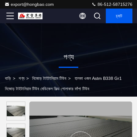
export@hongbao.com
86-512-58715276
চ্যাট
পণ্য
বাড়ি
>
পণ্য
>
বিজোড় টাইটানিয়াম টিউব
>
হালকা ওজন Astm B338 Gr1
বিজোড় টাইটানিয়াম টিউব মেডিকেল ফিল্ড গোলাকার ফাঁপা টিউব