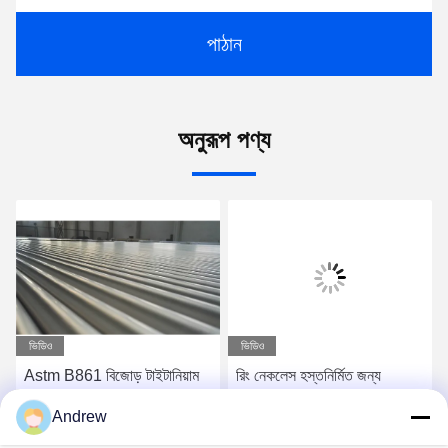
পাঠান
অনুরূপ পণ্য
ভিডিও
ভিডিও
Astm B861 বিজোড় টাইটানিয়াম
রিং নেকলেস হস্তনির্মিত জন্য
টিউব Wt 0.5 মিমি রাউন্ড গ্রেড 9
nonmagnetic উজ্জ্বল
Andrew
টাইটানিয়াম মাইক্রো টিউবিং চমৎকার
সারফেস