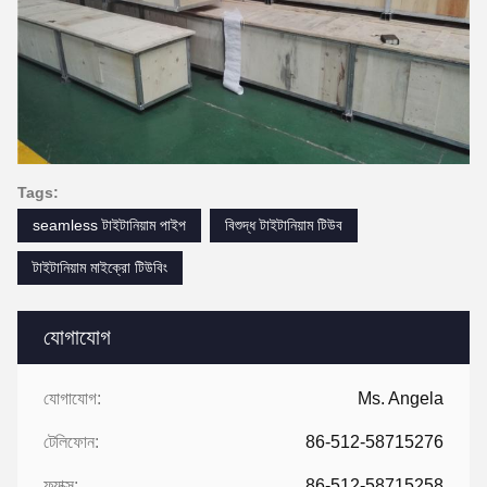
Tags:
seamless টাইটানিয়াম পাইপ
বিশুদ্ধ টাইটানিয়াম টিউব
টাইটানিয়াম মাইক্রো টিউবিং
যোগাযোগ
যোগাযোগ:
Ms. Angela
টেলিফোন:
86-512-58715276
ফ্যাক্স:
86-512-58715258