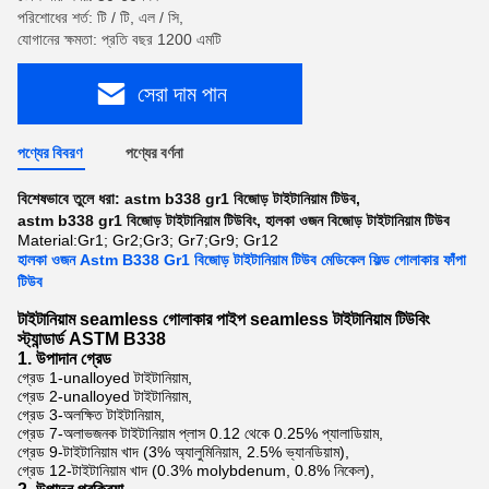
পরিশোধের শর্ত: টি / টি, এল / সি,
যোগানের ক্ষমতা: প্রতি বছর 1200 এমটি
সেরা দাম পান
পণ্যের বিবরণ
পণ্যের বর্ণনা
বিশেষভাবে তুলে ধরা:
astm b338 gr1 বিজোড় টাইটানিয়াম টিউব
,
astm b338 gr1 বিজোড় টাইটানিয়াম টিউবিং
,
হালকা ওজন বিজোড় টাইটানিয়াম টিউব
Material:
Gr1; Gr2;Gr3; Gr7;Gr9; Gr12
হালকা ওজন Astm B338 Gr1 বিজোড় টাইটানিয়াম টিউব মেডিকেল ফিল্ড গোলাকার ফাঁপা
টিউব
টাইটানিয়াম seamless গোলাকার পাইপ seamless টাইটানিয়াম টিউবিং
স্ট্যান্ডার্ড ASTM B338
1. উপাদান গ্রেড
গ্রেড 1-unalloyed টাইটানিয়াম,
গ্রেড 2-unalloyed টাইটানিয়াম,
গ্রেড 3-অলক্ষিত টাইটানিয়াম,
গ্রেড 7-অলাভজনক টাইটানিয়াম প্লাস 0.12 থেকে 0.25% প্যালাডিয়াম,
গ্রেড 9-টাইটানিয়াম খাদ (3% অ্যালুমিনিয়াম, 2.5% ভ্যানডিয়াম),
গ্রেড 12-টাইটানিয়াম খাদ (0.3% molybdenum, 0.8% নিকেল),