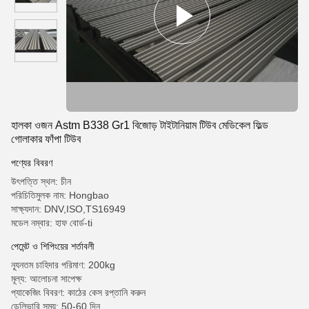
হালকা ওজন Astm B338 Gr1 বিজোড় টাইটানিয়াম টিউব মেডিকেল ফিল্ড
গোলাকার ফাঁপা টিউব
পণ্যের বিবরণ
উৎপত্তি স্থল: চীন
পরিচিতিমুলক নাম: Hongbao
সাক্ষ্যদান: DNV,ISO,TS16949
মডেল নম্বার: হাফ বোর্ড-ti
পেমেন্ট ও শিপিংয়ের শর্তাবলী
ন্যূনতম চাহিদার পরিমাণ: 200kg
মূল্য: আলোচনা সাপেক্ষ
প্যাকেজিং বিবরণ: কাঠের কেস রপ্তানি করুন
ডেলিভারি সময়: 50-60 দিন