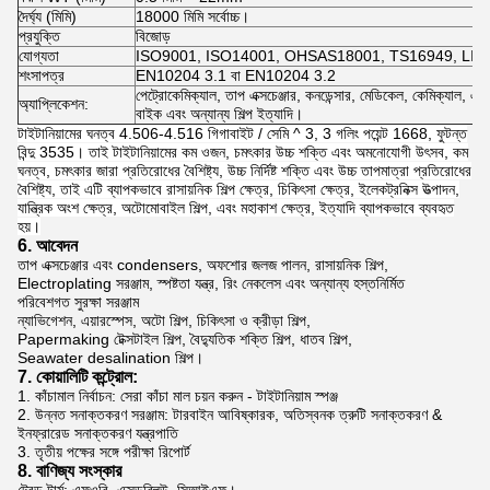
দৈর্ঘ্য (মিমি)
18000 মিমি সর্বোচ্চ।
প্রযুক্তি
বিজোড়
যোগ্যতা
ISO9001, ISO14001, OHSAS18001, TS16949, LIO
শংসাপত্র
EN10204 3.1 বা EN10204 3.2
পেট্রোকেমিক্যাল, তাপ এক্সচেঞ্জার, কনডেন্সার, মেডিকেল, কেমিক্যাল, এয়
অ্যাপ্লিকেশন:
বাইক এবং অন্যান্য শিল্প ইত্যাদি।
টাইটানিয়ামের ঘনত্ব 4.506-4.516 গিগাবাইট / সেমি ^ 3, 3 গলিং পয়েন্ট 1668, ফুটন্ত
বিন্দু 3535। তাই টাইটানিয়ামের কম ওজন, চমৎকার উচ্চ শক্তি এবং অমনোযোগী উৎসব, কম
ঘনত্ব, চমৎকার জারা প্রতিরোধের বৈশিষ্ট্য, উচ্চ নির্দিষ্ট শক্তি এবং উচ্চ তাপমাত্রা প্রতিরোধের
বৈশিষ্ট্য, তাই এটি ব্যাপকভাবে রাসায়নিক শিল্প ক্ষেত্র, চিকিৎসা ক্ষেত্র, ইলেকট্রনিক্স উত্পাদন,
যান্ত্রিক অংশ ক্ষেত্র, অটোমোবাইল শিল্প, এবং মহাকাশ ক্ষেত্র, ইত্যাদি ব্যাপকভাবে ব্যবহৃত
হয়।
6. আবেদন
তাপ এক্সচেঞ্জার এবং condensers, অফশোর জলজ পালন, রাসায়নিক শিল্প,
Electroplating সরঞ্জাম, স্পষ্টতা যন্ত্র, রিং নেকলেস এবং অন্যান্য হস্তনির্মিত
পরিবেশগত সুরক্ষা সরঞ্জাম
ন্যাভিগেশন, এয়ারস্পেস, অটো শিল্প, চিকিৎসা ও ক্রীড়া শিল্প,
Papermaking টেক্সটাইল শিল্প, বৈদ্যুতিক শক্তি শিল্প, ধাতব শিল্প,
Seawater desalination শিল্প।
7. কোয়ালিটি কন্ট্রোল:
1. কাঁচামাল নির্বাচন: সেরা কাঁচা মাল চয়ন করুন - টাইটানিয়াম স্পঞ্জ
2. উন্নত সনাক্তকরণ সরঞ্জাম: টারবাইন আবিষ্কারক, অতিস্বনক ত্রুটি সনাক্তকরণ &
ইনফ্রারেড সনাক্তকরণ যন্ত্রপাতি
3. তৃতীয় পক্ষের সঙ্গে পরীক্ষা রিপোর্ট
8. বাণিজ্য সংস্কার