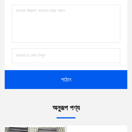
পাঠান
অনুরূপ পণ্য