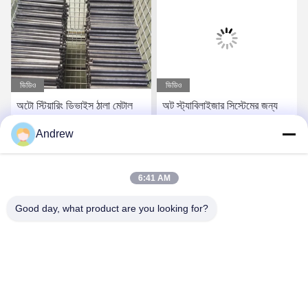
ভিডিও
ভিডিও
অটো স্টিয়ারিং ডিভাইস ঠালা মেটাল
অট স্ট্যাবিলাইজার সিস্টেমের জন্য
মেরু seamless কোল্ড ব্যাস বাইরে
ঠান্ডা ড্রাউন সমাপ্ত হোলল স্টিল টিউব
Andrew
6mm ঘূর্ণিত
সিমलेस
সেরা দাম পান
সেরা দাম পান
6:41 AM
Good day, what product are you looking for?
Jiangsu Hongbao Group Co., Ltd.
export@hongbao.com