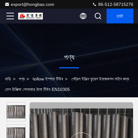
export@hongbao.com
86-512-58715276
চ্যাট
পণ্য
বাড়ি
>
পণ্য
>
হollow ইস্পাত টিউব
>
পেট্রল ইঞ্জিন ফুয়েল ইনজেকশন লাইন জন্য
তেল চিকিত্সা গোলাকার ঠালা টিউব EN10305