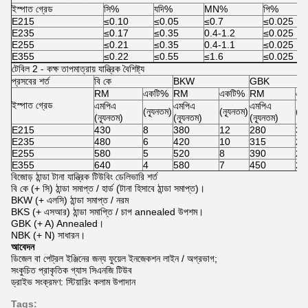
ইস্পাত গ্রেড
সি%
যদি%
MN%
পি%
E215
≤0.10
≤0.05
≤0.7
≤0.025
E235
≤0.17
≤0.35
0.4-1.2
≤0.025
E255
≤0.21
≤0.35
0.4-1.1
≤0.025
E355
≤0.22
≤0.55
≤1.6
≤0.025
টেবিল 2 - কক্ষ তাপমাত্রায় যান্ত্রিক বৈশিষ্ট্য
প্রসবের শর্ত
বি কে
BKW
GBK
RM
একটি%
RM
একটি%
RM
এক
ইস্পাত গ্রেড
এমপিএ
এমপিএ
এমপিএ
(ন্যূনতম)
(ন্যূনতম)
(ন্
(ন্যূনতম)
(ন্যূনতম)
(ন্যূনতম)
E215
430
8
380
12
280
30
E235
480
6
420
10
315
25
E255
580
5
520
8
390
21
E355
640
4
580
7
450
22
বিজোড় ঠান্ডা টানা যান্ত্রিক টিউবিং ডেলিভারি শর্ত
বি কে (+ সি) ঠান্ডা সমাপ্ত / হার্ড (টানা হিসাবে ঠান্ডা সমাপ্ত)।
BKW (+ এলসি) ঠান্ডা সমাপ্ত / নরম
BKS (+ এসআর) ঠান্ডা সমাপ্তি / চাপ annealed উপশম।
GBK (+ A) Annealed।
NBK (+ N) সাধারন।
আবেদন
ডিজেল বা পেট্রল ইঞ্জিনের জন্য ফুয়েল ইনজেকশন লাইন / অগ্রভাগ;
সংকুচিত প্রাকৃতিক গ্যাস সিএনজি টিউব
ড্রাইভ সংক্রমণ: স্টিয়ারিং কলাম উপাদান
Tags: