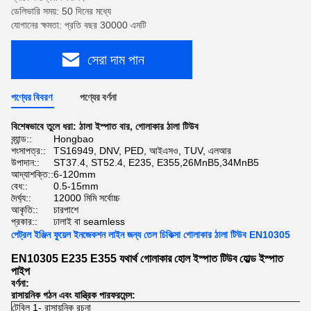
ডেলিভারি সময়: 50 দিনের মধ্যে
যোগানের ক্ষমতা: প্রতি বছর 30000 এমটি
সেরা দাম পান
পণ্যের বিবরণ
পণ্যের বর্ণনা
বিশেষভাবে তুলে ধরা:
ঠালা ইস্পাত বার
,
গোলাকার ঠালা টিউব
ব্র্যান্ড::
Hongbao
শংসাপত্র::
TS16949, DNV, PED, আইএসও, TUV, এলআর
উপাদান::
ST37.4, ST52.4, E235, E355,26MnB5,34MnB5
আদ্যাশক্তি::
6-120mm
বেধ::
0.5-15mm
দৈর্ঘ্য::
12000 মিমি সর্বোচ্চ
আকৃতি::
চারপাশে
প্রকার::
ঢালাই বা seamless
পেট্রল ইঞ্জিন ফুয়েল ইনজেকশন লাইন জন্য তেল চিকিত্সা গোলাকার ঠালা টিউব EN10305
EN10305 E235 E355 যথার্থ গোলাকার হোল ইস্পাত টিউব হোল্ড ইস্পাত
পাইপ
বর্ণনা:
রাসায়নিক গঠন এবং যান্ত্রিক পারফরমেন্স:
টেবিল 1- রাসায়নিক রচনা