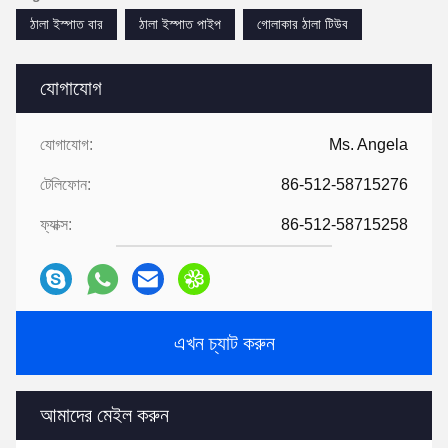
ঠালা ইস্পাত বার
ঠালা ইস্পাত পাইপ
গোলাকার ঠালা টিউব
যোগাযোগ
যোগাযোগ:
Ms. Angela
টেলিফোন:
86-512-58715276
ফ্যাক্স:
86-512-58715258
এখন চ্যাট করুন
আমাদের মেইল করুন