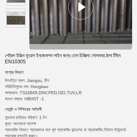
পেট্রল ইঞ্জিন ফুয়েল ইনজেকশন লাইন জন্য তেল চিকিত্সা গোলাকার ঠালা টিউব
EN10305
পণ্যের বিবরণ
উৎপত্তি স্থল: Jiangsu, চীন
পরিচিতিমুলক নাম: Hongbao
সাক্ষ্যদান: TS16949,DNV,PED,ISO,TUV,LR
মডেল নম্বার: HBHST -1
পেমেন্ট ও শিপিংয়ের শর্তাবলী
ন্যূনতম চাহিদার পরিমাণ: 1 টন
মূল্য: আলোচনা সাপেক্ষ
প্যাকেজিং বিবরণ: গ্রাহকদের মতে মূল প্যাকেজিং বান্ডলেড বা প্রয়োজনীয় হিসাবে স্ট্যান্ডার্ড
প্যাকেজ রপ্তানি করুন।