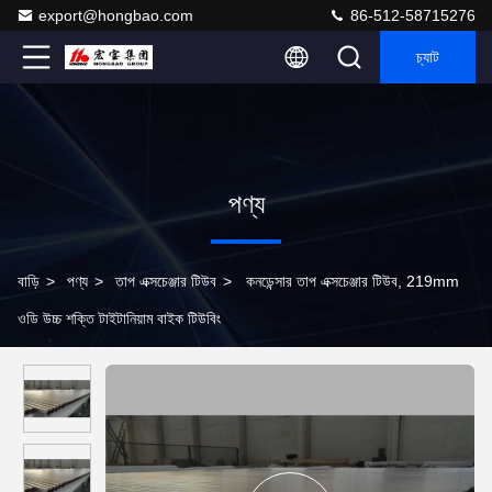
export@hongbao.com
86-512-58715276
চ্যাট
পণ্য
বাড়ি
>
পণ্য
>
তাপ এক্সচেঞ্জার টিউব
>
কনডেন্সার তাপ এক্সচেঞ্জার টিউব, 219mm
ওডি উচ্চ শক্তি টাইটানিয়াম বাইক টিউবিং