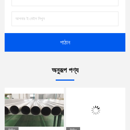
পাঠান
অনুরূপ পণ্য
ভিডিও
ভিডিও