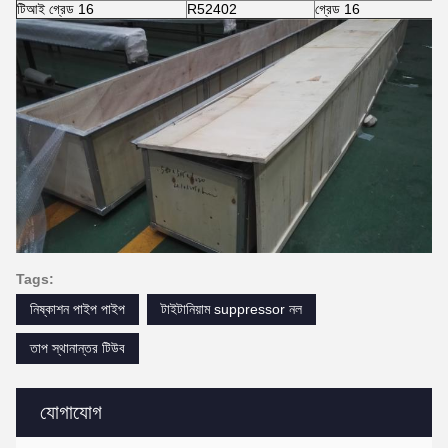
টিআই গ্রেড 16
R52402
গ্রেড 16
-
Tags:
নিষ্কাশন পাইপ পাইপ
টাইটানিয়াম suppressor নল
তাপ স্থানান্তর টিউব
যোগাযোগ