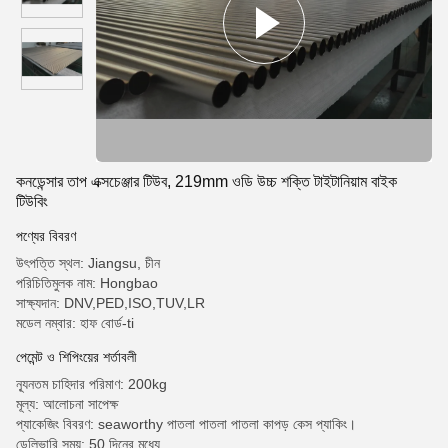
কনডেন্সার তাপ এক্সচেঞ্জার টিউব, 219mm ওডি উচ্চ শক্তি টাইটানিয়াম বাইক
টিউবিং
পণ্যের বিবরণ
উৎপত্তি স্থল: Jiangsu, চীন
পরিচিতিমুলক নাম: Hongbao
সাক্ষ্যদান: DNV,PED,ISO,TUV,LR
মডেল নম্বার: হাফ বোর্ড-ti
পেমেন্ট ও শিপিংয়ের শর্তাবলী
ন্যূনতম চাহিদার পরিমাণ: 200kg
মূল্য: আলোচনা সাপেক্ষ
প্যাকেজিং বিবরণ: seaworthy পাতলা পাতলা পাতলা কাপড় কেস প্যাকিং।
ডেলিভারি সময়: 50 দিনের মধ্যে