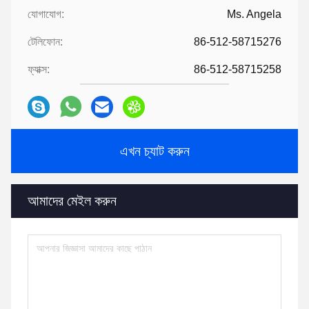
যোগাযোগ:
Ms. Angela
টেলিফোন:
86-512-58715276
ফ্যাক্স:
86-512-58715258
এখন চ্যাট করুন
আমাদের মেইল করুন