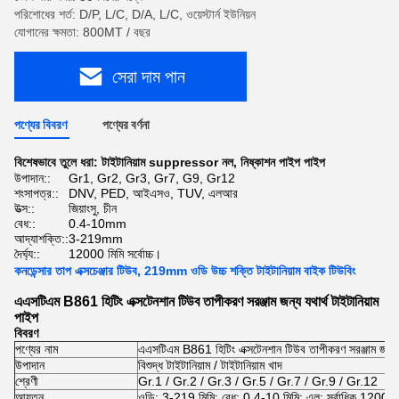
পরিশোধের শর্ত: D/P, L/C, D/A, L/C, ওয়েস্টার্ন ইউনিয়ন
যোগানের ক্ষমতা: 800MT / বছর
সেরা দাম পান
পণ্যের বিবরণ
পণ্যের বর্ণনা
বিশেষভাবে তুলে ধরা:
টাইটানিয়াম suppressor নল
,
নিষ্কাশন পাইপ পাইপ
উপাদান::
Gr1, Gr2, Gr3, Gr7, G9, Gr12
শংসাপত্র::
DNV, PED, আইএসও, TUV, এলআর
উত্স::
জিয়াংসু, চীন
বেধ::
0.4-10mm
আদ্যাশক্তি::
3-219mm
দৈর্ঘ্য::
12000 মিমি সর্বোচ্চ।
কনডেন্সার তাপ এক্সচেঞ্জার টিউব, 219mm ওডি উচ্চ শক্তি টাইটানিয়াম বাইক টিউবিং
এএসটিএম B861 হিটিং এক্সটেনশান টিউব তাপীকরণ সরঞ্জাম জন্য যথার্থ টাইটানিয়াম
পাইপ
বিবরণ
পণ্যের নাম
এএসটিএম B861 হিটিং এক্সটেনশান টিউব তাপীকরণ সরঞ্জাম জন্য যথ
উপাদান
বিশুদ্ধ টাইটানিয়াম / টাইটানিয়াম খাদ
শ্রেণী
Gr.1 / Gr.2 / Gr.3 / Gr.5 / Gr.7 / Gr.9 / Gr.12
আয়তন
ওডি: 3-219 মিমি; বেধ: 0.4-10 মিমি; এল: সর্বাধিক 12000 