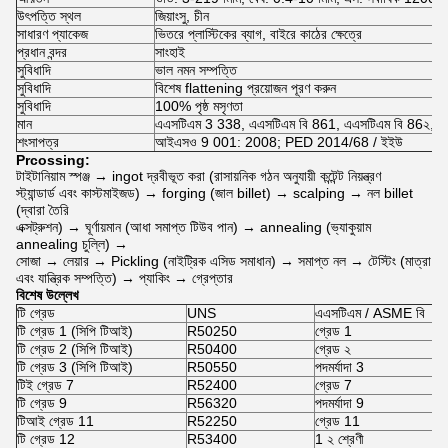
উৎপত্তি স্থল
জিয়াংসু, চীন
সাধারণ প্যাকেজ
ভিতরে প্লাস্টিকের ব্যাগ, বাইরে কাঠের ক্ষেত্রে
প্রধান বন্দর
সাংহাই
সুবিধাদি
ভাল নমন সম্পত্তি
সুবিধাদি
বিশেষ flattening প্রয়োজন পূরণ করুন
সুবিধাদি
100% পৃষ্ঠ মসৃণতা
মান
এএসটিএম 3 338, এএসটিএম বি 861, এএসটিএম বি 86২, এ
শংসাপত্র
আইএসও 9 001: 2008; PED 2014/68 / ইইউ
Prcossing:
টাইটানিয়াম স্পঞ্জ → ingot দ্রবীভূত করা (রাসায়নিক গঠন অনুযায়ী কন্টেন্ট নিয়ন্ত্রণ
স্ট্যান্ডার্ড এবং কাস্টমাইজড) → forging (জাল billet) → scalping → নল billet
(দ্বারা তৈরি
এক্সট্রুশন) → ঘূর্ণায়মান (আধা সমাপ্ত টিউব পান) → annealing (ভ্যাকুয়াম
annealing চুল্লি) →
সোজা → লেয়ার → Pickling (নাইট্রিক এসিড সমাধান) → সমাপ্ত নল → টেস্টিং (মাত্রা
এবং যান্ত্রিক সম্পত্তি) → প্যাকিং → গ্রেপ্তার
বিশেষ উল্লেখ
টি গ্রেড
UNS
এএসটিএম / ASME বি
W
টি গ্রেড 1 (সিপি টিআই)
R50250
গ্রেড 1
W
টি গ্রেড 2 (সিপি টিআই)
R50400
গ্রেড ২
W
টি গ্রেড 3 (সিপি টিআই)
R50550
পদমর্যাদা 3
W
টিই গ্রেড 7
R52400
গ্রেড 7
W
টি গ্রেড 9
R56320
পদমর্যাদা 9
W
টিআই গ্রেড 11
R52250
গ্রেড 11
W
টি গ্রেড 12
R53400
1 ২ শ্রেণী
W