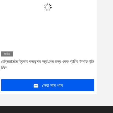
ভিডিও
ভিড
রেফ্রিজারেটর ফ্রিজার কনডেন্সার যন্ত্রাংশের জন্য একক প্রাচীর ইস্পাত বান্ডি
Ded
টিউব
সেরা দাম পান