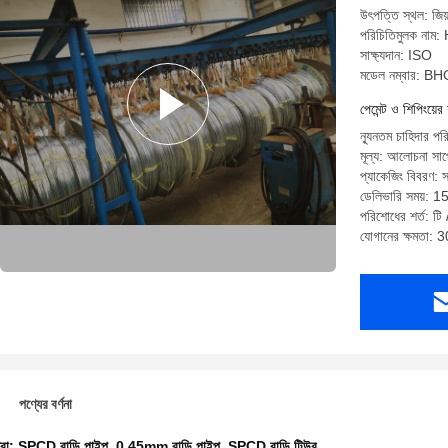
উৎপত্তি স্থল: জিয়
পরিচিতিমুলক না
সাক্ষ্যদান: ISO
মডেল নম্বার: B
পেমেন্ট ও শিপিংয়ের 
ন্যূনতম চাহিদার 
মূল্য: আলোচনা সাপে
প্যাকেজিং বিবরণ: স
ডেলিভারি সময়: 15 
পরিশোধের শর্ত: টি /
যোগানের ক্ষমতা:
পণ্যের বর্ণনা
ধরা:
SPCD বান্ডি পাইপ
,
0.45mm বান্ডি পাইপ
,
SPCD বান্ডি টিউব