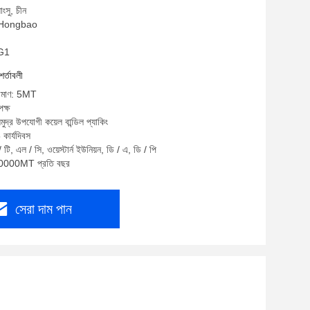
াংসু, চীন
ম: Hongbao
HG1
শর্তাবলী
পরিমাণ: 5MT
ক্ষ
মুদ্র উপযোগী কয়েল বান্ডিল প্যাকিং
কার্যদিবস
 টি, এল / সি, ওয়েস্টার্ন ইউনিয়ন, ডি / এ, ডি / পি
 30000MT প্রতি বছর
সেরা দাম পান