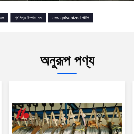
 নল
প্রলিপ্ত ইস্পাত নল
erw galvanized পাইপ
অনুরূপ পণ্য