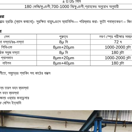
± 0.05 মিমি
180 কেজি/কুণ্ডলী;700-1000 মি/কুণ্ডলী;গ্রাহকের অনুরোধ অনুযায়ী
য়া
কোল্ড ড্রয়িং (ব্যাস কমানো)- সুরক্ষিত বায়ুমণ্ডলে অ্যানিলিং— পরিষ্কার করা- ফুটো শনাক্তকরণ – জি
সা
লেপ
পুরুত্ব
লবণ স্প্রে পরীক্ষার সময
দা দস্তা/রঙ-দস্তা
8μ মি
72 ঘ
পিভিএফ
8μm+20μm
1000-2000 ঘন্টা
িক সবুজ দস্তা
8μ মি
180 ঘন্টা
গ্যালফান
8μm+20μm
1000-2000 ঘন্টা
নাইলন
8μm+40μm
180 ঘন্টা
ীতে, সমুদ্রের প্যাকিং সহ কাঠের বাক্সে
্য তরল বহন ব্যবস্থা
 বহন ব্যবস্থা
ন্য ওয়্যার কনডেন্সার
রফ মেশিন ইত্যাদি