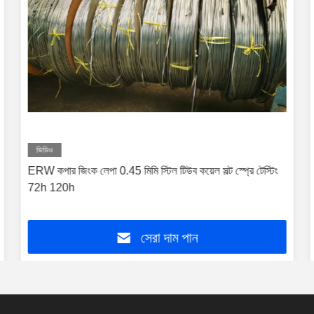
ভিডিও
ERW কপার জিংক লেপা 0.45 মিমি স্টিল টিউব কয়েল সল্ট স্প্রে টেস্টিং
72h 120h
সেরা দাম পান