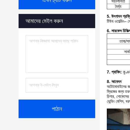
এখন চ্যাট করুন
সহনশীলতা
দৈর্ঘ্য
5. উৎপাদন প্রক্রি
আমাদের মেইল করুন
টিউব ওয়েল্ডিং– 
6. সারফেস চিকিত্
তামা/সা
সামর
7. প্যাকিং:
কুণ্ডল
8. আবেদন
অটোমোবাইলের জন
ফ্রিজের জন্য তরল
চিলার, শোকেসের জ
ভেন্ডিং মেশিন, ব
পাঠান