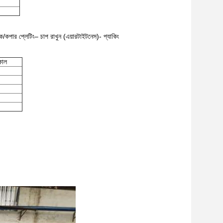
ংক/কপার প্লেটিং– চাপ রাখুন (এয়ারটাইটনেস)- প্যাকিং
়কাল