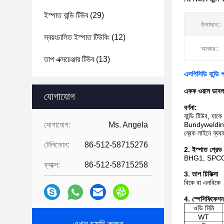
ইস্পাত বান্ডি টিউব
(29)
উপাদান::
স্বয়ংচালিত ইস্পাত টিউবিং
(12)
আকার::
তাপ এক্সচেঞ্জার টিউব
(13)
এসপিসিডি বান্ডি
একক ওয়াল ডাবল 
যোগাযোগ
বর্ণনা:
বান্ডি টিউব, যাক
যোগাযোগ:
Ms. Angela
Bundywelding না
ব্রেক লাইনে ব্যব
টেলিফোন:
86-512-58715276
2. ইস্পাত গ্রেড
BHG1, SPCC
ফ্যাক্স:
86-512-58715258
3. তাপ চিকিত্সা
বিকে বা এনবিকে
4. স্পেসিফিকেশন
ওডি মিমি
WT