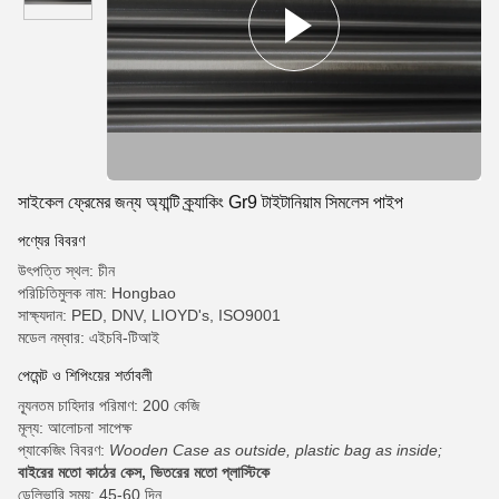
সাইকেল ফ্রেমের জন্য অ্যান্টি ক্র্যাকিং Gr9 টাইটানিয়াম সিমলেস পাইপ
পণ্যের বিবরণ
উৎপত্তি স্থল: চীন
পরিচিতিমুলক নাম: Hongbao
সাক্ষ্যদান: PED, DNV, LIOYD's, ISO9001
মডেল নম্বার: এইচবি-টিআই
পেমেন্ট ও শিপিংয়ের শর্তাবলী
ন্যূনতম চাহিদার পরিমাণ: 200 কেজি
মূল্য: আলোচনা সাপেক্ষ
প্যাকেজিং বিবরণ:
Wooden Case as outside, plastic bag as inside;
বাইরের মতো কাঠের কেস, ভিতরের মতো প্লাস্টিকে
ডেলিভারি সময়: 45-60 দিন