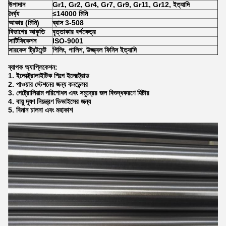
উপাদান
Gr1, Gr2, Gr4, Gr7, Gr9, Gr11, Gr12, ইত্যাদি
দৈর্ঘ্য
≤14000 মিমি
আকার (মিমি)
ব্যাস 3-508
বিভাগের আকৃতি
বৃত্তাকার বর্গক্ষেত্র
সার্টিফিকেশন
ISO-9001
সারফেস ট্রিটমেন্ট
পিলিং, পালিশ, উজ্জ্বল ফিনিস ইত্যাদি
ব্যাপক অ্যাপ্লিকেশন:
1. ইলেক্ট্রোলাইটিক শিল্পে ইলেক্ট্রোড
2. পাওয়ার স্টেশনের জন্য কনডেন্সর
3. পেট্রোলিয়াম পরিশোধন এবং সমুদ্রের জল বিশুদ্ধকরণে হিটার
4. বায়ু দূষণ নিয়ন্ত্রণ ডিভাইসের জন্য
5. বিমান চালনা এবং মহাকাশ