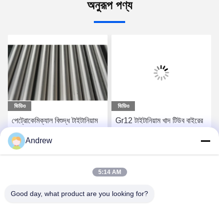
অনুরূপ পণ্য
ভিডিও
ভিডিও
পেট্রোকেমিক্যাল বিশুদ্ধ টাইটানিয়াম
Gr12 টাইটানিয়াম খাদ টিউব বাইরের
টিউব গোলাকার উচ্চ ক্ষয় প্রতিরোধ
ব্যাস পরিসীমা 6 - রাসায়নিক শিল্পের
Andrew
ASTM B338
জন্য 219mm
সেরা দাম পান
সেরা দাম পান
5:14 AM
Good day, what product are you looking for?