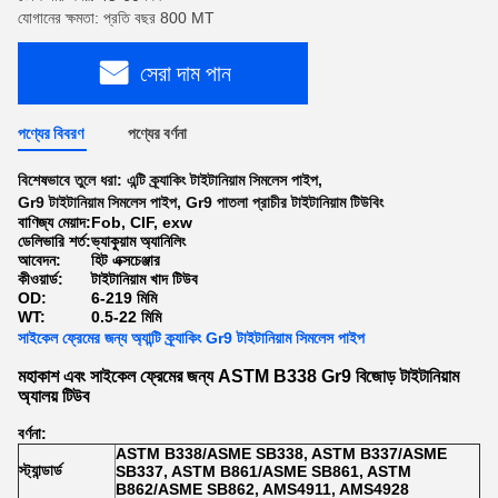
যোগানের ক্ষমতা: প্রতি বছর 800 MT
সেরা দাম পান
পণ্যের বিবরণ
পণ্যের বর্ণনা
বিশেষভাবে তুলে ধরা:
এন্টি ক্র্যাকিং টাইটানিয়াম সিমলেস পাইপ
,
Gr9 টাইটানিয়াম সিমলেস পাইপ
,
Gr9 পাতলা প্রাচীর টাইটানিয়াম টিউবিং
বাণিজ্য মেয়াদ:
Fob, CIF, exw
ডেলিভারি শর্ত:
ভ্যাকুয়াম অ্যানিলিং
আবেদন:
হিট এক্সচেঞ্জার
কীওয়ার্ড:
টাইটানিয়াম খাদ টিউব
OD:
6-219 মিমি
WT:
0.5-22 মিমি
সাইকেল ফ্রেমের জন্য অ্যান্টি ক্র্যাকিং Gr9 টাইটানিয়াম সিমলেস পাইপ
মহাকাশ এবং সাইকেল ফ্রেমের জন্য ASTM B338 Gr9 বিজোড় টাইটানিয়াম
অ্যালয় টিউব
বর্ণনা:
ASTM B338/ASME SB338, ASTM B337/ASME
স্ট্যান্ডার্ড
SB337, ASTM B861/ASME SB861, ASTM
B862/ASME SB862, AMS4911, AMS4928