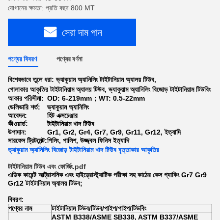
যোগানের ক্ষমতা: প্রতি বছর 800 MT
সেরা দাম পান
পণ্যের বিবরণ
পণ্যের বর্ণনা
বিশেষভাবে তুলে ধরা:
ভ্যাকুয়াম অ্যানিলিং টাইটানিয়াম অ্যালয় টিউব
,
গোলাকার আকৃতির টাইটানিয়াম অ্যালয় টিউব
,
ভ্যাকুয়াম অ্যানিলিং বিজোড় টাইটানিয়াম টিউবিং
আকার পরিসীমা:
OD: 6-219mm；WT: 0.5-22mm
ডেলিভারি শর্ত:
ভ্যাকুয়াম অ্যানিলিং
আবেদন:
হিট এক্সচেঞ্জার
কীওয়ার্ড:
টাইটানিয়াম খাদ টিউব
উপাদান:
Gr1, Gr2, Gr4, Gr7, Gr9, Gr11, Gr12, ইত্যাদি
সারফেস ট্রিটমেন্ট:
পিলিং, পালিশ, উজ্জ্বল ফিনিস ইত্যাদি
ভ্যাকুয়াম অ্যানিলিং বিজোড় টাইটানিয়াম খাদ টিউব বৃত্তাকার আকৃতির
টাইটানিয়াম টিউব এবং ফোর্জিং.pdf
এডিক কারেন্ট আল্ট্রাসনিক এবং হাইড্রোস্ট্যাটিক পরীক্ষা সহ কাঠের কেস প্যাকিং Gr7 Gr9
Gr12 টাইটানিয়াম অ্যালয় টিউব;
বিবরণ:
পণ্যের নাম
টাইটানিয়াম টিউব/টিউব/পাইপ/পাইপ/টিউবিং
ASTM B338/ASME SB338, ASTM B337/ASME