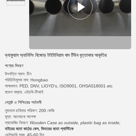
ভ্যাকুয়াম অ্যানিলিং বিজোড় টাইটানিয়াম খাদ টিউব বৃত্তাকার আকৃতির
পণ্যের বিবরণ
উৎপত্তি স্থল: চীন
পরিচিতিমুলক নাম: Hongbao
সাক্ষ্যদান: PED, DNV, LIOYD's, ISO9001, OHSAS18001 etc
মডেল নম্বার: এইচবি-টিআই
পেমেন্ট ও শিপিংয়ের শর্তাবলী
ন্যূনতম চাহিদার পরিমাণ: 200 কেজি
মূল্য: আলোচনা সাপেক্ষ
প্যাকেজিং বিবরণ:
Wooden Case as outside, plastic bag as inside;
বাইরের মতো কাঠের কেস, ভিতরের মতো প্লাস্টিকে
ডেলিভারি সময়: 45-60 দিন