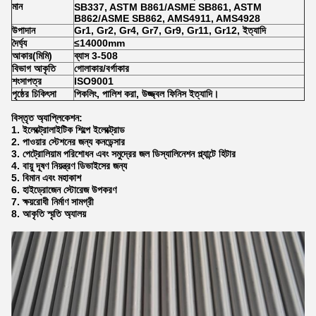
মান
SB337, ASTM B861/ASME SB861, ASTM
B862/ASME SB862, AMS4911, AMS4928
উপাদান
Gr1, Gr2, Gr4, Gr7, Gr9, Gr11, Gr12, ইত্যাদি
দৈর্ঘ্য
≤14000mm
আকার(মিমি)
ব্যাস 3-508
বিভাগ আকৃতি
গোলাকার/বর্গাকার
শংসাপত্র
ISO9001
পৃষ্ঠের চিকিৎসা
পিকলিং, পালিশ করা, উজ্জ্বল ফিনিস ইত্যাদি।
বিস্তৃত অ্যাপ্লিকেশন:
1. ইলেক্ট্রোলাইটিক শিল্পে ইলেক্ট্রোড
2. পাওয়ার স্টেশনের জন্য কনডেন্সার
3. পেট্রোলিয়াম পরিশোধন এবং সমুদ্রের জল ডিস্যালিনেশন প্ল্যান্টে হিটার
4. বায়ু দূষণ নিয়ন্ত্রণ ডিভাইসের জন্য
5. বিমান এবং মহাকাশ
6. হাইড্রোজেন স্টোরেজ উপকরণ
7. ক্ষয়রোধী নির্মাণ সামগ্রী
8. আকৃতি স্মৃতি অ্যালয়