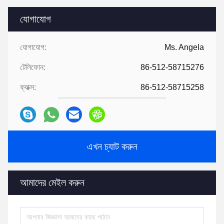
যোগাযোগ
যোগাযোগ:
Ms. Angela
টেলিফোন:
86-512-58715276
ফ্যাক্স:
86-512-58715258
এখন চ্যাট করুন
আমাদের মেইল করুন