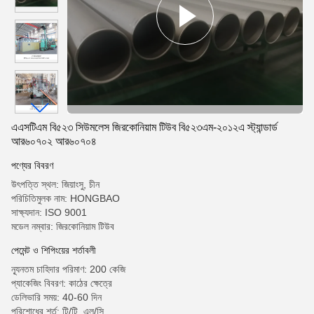
এএসটিএম বি৫২৩ সিউমলেস জিরকোনিয়াম টিউব বি৫২৩এম-২০১২এ স্ট্যান্ডার্ড
আর৬০৭০২ আর৬০৭০৪
পণ্যের বিবরণ
উৎপত্তি স্থল: জিয়াংসু, চীন
পরিচিতিমুলক নাম: HONGBAO
সাক্ষ্যদান: ISO 9001
মডেল নম্বার: জিরকোনিয়াম টিউব
পেমেন্ট ও শিপিংয়ের শর্তাবলী
ন্যূনতম চাহিদার পরিমাণ: 200 কেজি
প্যাকেজিং বিবরণ: কাঠের ক্ষেত্রে
ডেলিভারি সময়: 40-60 দিন
পরিশোধের শর্ত: টি/টি, এল/সি