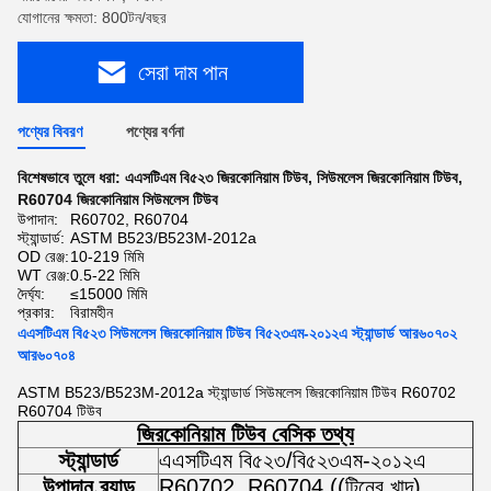
যোগানের ক্ষমতা: 800টন/বছর
সেরা দাম পান
পণ্যের বিবরণ
পণ্যের বর্ণনা
বিশেষভাবে তুলে ধরা:
এএসটিএম বি৫২৩ জিরকোনিয়াম টিউব
,
সিউমলেস জিরকোনিয়াম টিউব
,
R60704 জিরকোনিয়াম সিউমলেস টিউব
উপাদান:
R60702, R60704
স্ট্যান্ডার্ড:
ASTM B523/B523M-2012a
OD রেঞ্জ:
10-219 মিমি
WT রেঞ্জ:
0.5-22 মিমি
দৈর্ঘ্য:
≤15000 মিমি
প্রকার:
বিরামহীন
এএসটিএম বি৫২৩ সিউমলেস জিরকোনিয়াম টিউব বি৫২৩এম-২০১২এ স্ট্যান্ডার্ড আর৬০৭০২
আর৬০৭০৪
ASTM B523/B523M-2012a স্ট্যান্ডার্ড সিউমলেস জিরকোনিয়াম টিউব R60702
R60704 টিউব
জিরকোনিয়াম টিউব বেসিক তথ্য
স্ট্যান্ডার্ড
এএসটিএম বি৫২৩/বি৫২৩এম-২০১২এ
উপাদান ব্র্যান্ড
R60702, R60704 ((টিনের খাদ)