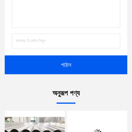
পাঠান
অনুরূপ পণ্য