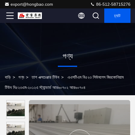
export@hongbao.com
86-512-58715276
চ্যাট
পণ্য
বাড়ি
>
পণ্য
>
তাপ এক্সচেঞ্জার টিউব
>
এএসটিএম বি৫২৩ সিউমলেস জিরকোনিয়াম
টিউব বি৫২৩এম-২০১২এ স্ট্যান্ডার্ড আর৬০৭০২ আর৬০৭০৪