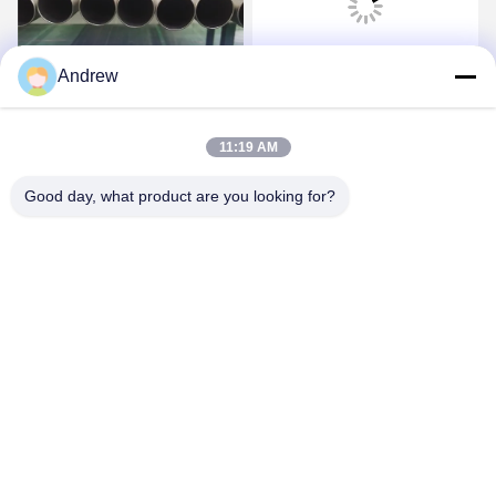
Andrew
ভিডিও
ভিডিও
Seawater desalination জন্য
Anticorrosive টাইটানিয়াম
Pickled স্যান্ড ব্লাস্টেড তাপ
Suppressor টিউব ASTM
11:19 AM
এক্সচেঞ্জার টিউব জারা প্রতিরোধী
B338 হাইড্রোজেন সংগ্রহস্থল
উপাদান হিসাবে
Good day, what product are you looking for?
সেরা দাম পান
সেরা দাম পান
Jiangsu Hongbao Group Co., Ltd.
export@hongbao.com
86-512-58715276