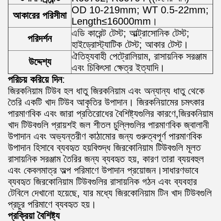
OD 10-219mm; WT 0.5-22mm;
আকারের পরিসীমা
Length≤16000mm।
এডি কারেন্ট টেস্ট; আল্ট্রাসোনিক টেস্ট;
পরিদর্শন
হাইড্রোস্ট্যাটিক টেস্ট; আকার টেস্ট।
ঐতিহ্যবাহী পেট্রোলিয়াম, রাসায়নিক সরঞ্জাম
উদ্দেশ্য
এবং চিকিৎসা ক্ষেত্র ইত্যাদি।
পরিচয় করিয়ে দিন
:
জিরকনিয়াম টিউব হল ধাতু জিরকনিয়াম এবং অন্যান্য ধাতু থেকে
তৈরি একটি খাদ টিউব আকৃতির উপাদান। জিরকনিয়ামের চমৎকার
পারমাণবিক এবং জারা প্রতিরোধের বৈশিষ্ট্যগুলির কারণে,জিরকনিয়াম
খাদ টিউবগুলি প্রায়শই জল শীতল চুল্লিগুলির পারমাণবিক জ্বালানী
উপাদান এবং অভ্যন্তরীণ কাঠামোর জন্য গুরুত্বপূর্ণ পারমাণবিক
উপাদান হিসাবে ব্যবহৃত হয়বিশুদ্ধ জিরকোনিয়াম টিউবগুলি মূলত
রাসায়নিক সরঞ্জাম তৈরির জন্য ব্যবহৃত হয়, কারণ তারা ব্যয়বহুল
এবং কেবলমাত্র অল্প পরিমাণে উপাদান প্রয়োজন।সাধারণভাবে
ব্যবহৃত জিরকোনিয়াম টিউবগুলির রাসায়নিক গঠন এবং ব্যবহার
টেবিলে দেখানো হয়েছে, যার মধ্যে জিরকোনিয়াম টিন খাদ টিউবগুলি
প্রচুর পরিমাণে ব্যবহৃত হয়।
প্রক্রিয়া বৈশিষ্ট্য