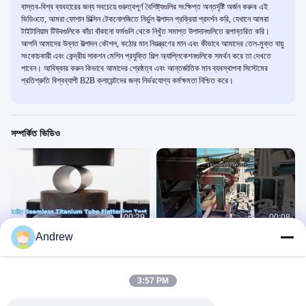
বাস্তব-বিশ্ব ব্যবহারের জন্য সবচেয়ে গুরুত্বপূর্ণ বৈশিষ্ট্যগুলির সংক্ষিপ্ত অন্তর্দৃষ্টি অর্জন করুন৷ এই
ভিডিওতে, আমরা ফোশান চিক্সিন টেকনোলজিতে নির্ভুল উত্পাদন প্রক্রিয়া প্রদর্শন করি, যেখানে আমরা
টাইটানিয়াম টিউবগুলিকে কাঁচা বাঁকানো ফর্মগুলি থেকে নিখুঁত সমাপ্ত উপাদানগুলিতে রূপান্তরিত করি।
আপনি আমাদের উন্নত উত্পাদন কৌশল, কঠোর মান নিয়ন্ত্রণের মান এবং কীভাবে আমাদের তেল-মুক্ত বায়ু
সংকোচকারী এবং কেন্দ্রীয় সাকশন মেশিন প্রযুক্তি শিল্প অ্যাপ্লিকেশনগুলিকে সমর্থন করে তা দেখতে
পাবেন। আবিষ্কার করুন কিভাবে আমাদের শ্রেষ্ঠত্ব এবং আন্তর্জাতিক মান ব্যবস্থাপনা সিস্টেমের
প্রতিশ্রুতি বিশ্বব্যাপী B2B ক্লায়েন্টদের জন্য নির্ভরযোগ্য কর্মক্ষমতা নিশ্চিত করে।
সম্পর্কিত ভিডিও
00:29
00:08
Andrew
দৈনিক বিজোড় টাইটানিয়াম টিউব সমতল পরীক্ষা
চরম চাপ পরীক্ষা- টাইটানিয়াম বনাম জল
Titanium Tubes
Titanium Tubes
June 23, 2026
June 21, 2025
3:57 PM