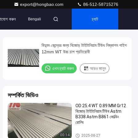
export@hongbao.com
86-512-58715276
াযোগ করুন
চ্যাট
Bengali
বিদ্যুৎ কেন্দ্রের জন্য বিজোড় টাইটানিয়াম টিউব নিষ্কাশন পাইপ
12mm WT উচ্চ চাপ প্রতিরোধী
এখন চ্যাট করুন
আরও জানুন
সম্পর্কিত ভিডিও
OD 25.4 WT 0.89 MM Gr12
বিজোড় টাইটানিয়াম টিউব Astm
B338 Astm B861 কোল্ডিং
রোলিং
বিজোড় টাইটানিয়াম টিউব
00:14
2025-08-27