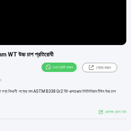
 12mm WT উচ্চ চাপ প্রতিরোধী
এখন চ্যাট করুন
শেয়ার করুন
িং
ী পণ্য বিবরণী: পণ্যের নাম ASTM B338 Gr2 হিট এক্সচেঞ্জার টাইটানিয়াম টিউব উচ্চ চাপ
মেসেজ রেখে যান