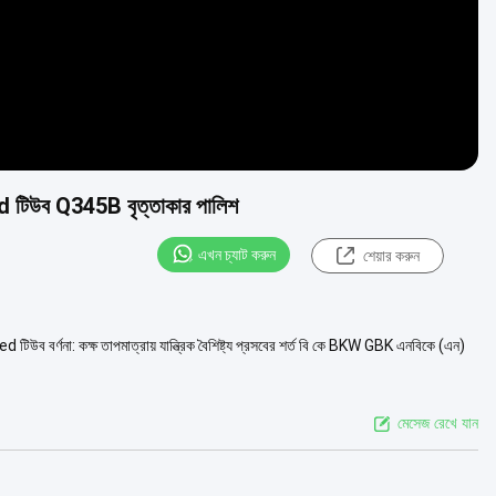
 টিউব Q345B বৃত্তাকার পালিশ
এখন চ্যাট করুন
শেয়ার করুন
ব বর্ণনা: কক্ষ তাপমাত্রায় যান্ত্রিক বৈশিষ্ট্য প্রসবের শর্ত বি কে BKW GBK এনবিকে (এন)
মেসেজ রেখে যান