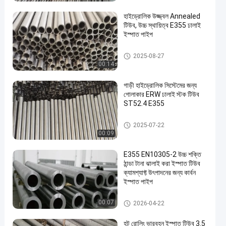
হাইড্রোলিক উজ্জ্বল Annealed
টিউব, উচ্চ স্থায়িত্ব E355 ঢালাই
ইস্পাত পাইপ
উজ্জ্বল Annealed টিউব
2025-08-27
00:14
গাড়ী হাইড্রোলিক সিস্টেমের জন্য
গোলাকার ERW ঢালাই স্টক টিউব
ST52.4 E355
হollow ইস্পাত টিউব
2025-07-22
00:09
E355 EN10305-2 উচ্চ শক্তি
ঠান্ডা টানা ঝালাই করা ইস্পাত টিউব
ক্যামশ্যাফ্ট উৎপাদনের জন্য কার্বন
ইস্পাত পাইপ
ঢালাই ইস্পাত টিউব
00:07
2026-04-22
হট রোলিং ভারবহন ইস্পাত টিউব 3.5