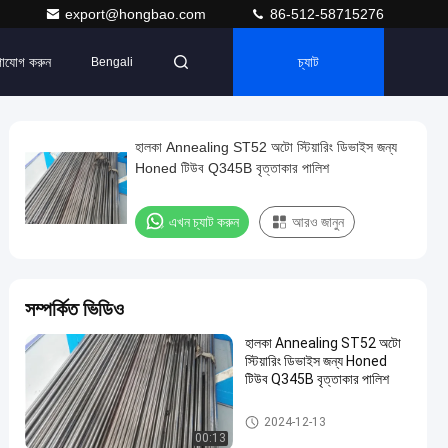
export@hongbao.com
86-512-58715276
াযোগ করুন
চ্যাট
Bengali
হালকা Annealing ST52 অটো স্টিয়ারিং ডিভাইস জন্য
Honed টিউব Q345B বৃত্তাকার পালিশ
এখন চ্যাট করুন
আরও জানুন
সম্পর্কিত ভিডিও
হালকা Annealing ST52 অটো
স্টিয়ারিং ডিভাইস জন্য Honed
টিউব Q345B বৃত্তাকার পালিশ
উজ্জ্বল Annealed টিউব
2024-12-13
00:13