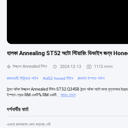
হালকা Annealing ST52 অটো স্টিয়ারিং ডিভাইস জন্য Honed
উজ্জ্বল Annealed টিউব
2024-12-13
1115 মতামত
#
জলবাহী সিলিন্ডার পাইপ
#
st52 honed টিউব
#
কার্বন ইস্পাত পাইপ
ঠান্ডা আঁকা উজ্জ্বল Annealed টিউব ST52 Q345B ঠান্ডা আঁকা অটো জন্য বৃত্তাকার honed টিউ
ইস্পাত গ্রেড RM একটি% RM একটি...
আরও দেখুন
দর্শনার্থীর বার্তা
এখনো জনসমক্ষে কোন মন্তব্য নেই