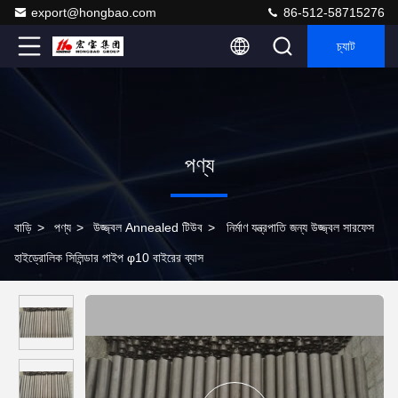
export@hongbao.com
86-512-58715276
চ্যাট
পণ্য
বাড়ি
>
পণ্য
>
উজ্জ্বল Annealed টিউব
>
নির্মাণ যন্ত্রপাতি জন্য উজ্জ্বল সারফেস
হাইড্রোলিক সিলিন্ডার পাইপ φ10 বাইরের ব্যাস