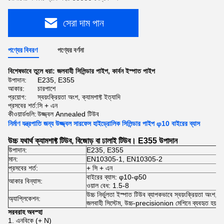
সেরা দাম পান
পণ্যের বিবরণ
পণ্যের বর্ণনা
বিশেষভাবে তুলে ধরা:
জলবাহী সিলিন্ডার পাইপ
,
কার্বন ইস্পাত পাইপ
উপাদান:
E235, E355
আকার:
চারপাশে
প্রয়োগ:
স্বয়ংক্রিয়তা অংশ, ক্যামশাফ্ট ইত্যাদি
প্রসবের শর্ত:
সি + এন
কীওয়ার্ডগুলি:
উজ্জ্বল Annealed টিউব
নির্মাণ যন্ত্রপাতি জন্য উজ্জ্বল সারফেস হাইড্রোলিক সিলিন্ডার পাইপ φ10 বাইরের ব্যাস
উচ্চ যথার্থ ক্যামশাফ্ট টিউব, বিজোড় বা ঢালাই টিউব।
E355 উপাদান
উপাদান:
E235, E355
মান:
EN10305-1, EN10305-2
প্রসবের শর্ত:
+ সি + এন
বাইরের ব্যাস: φ10-φ50
আকার বিন্যাস:
ওয়াল বেধ: 1.5-8
উচ্চ নির্ভুলতা ইস্পাত টিউব ব্যাপকভাবে স্বয়ংক্রিয়তা অংশ,
অ্যাপ্লিকেশন:
জলবাহী সিস্টেম, উচ্চ-precisionion মেশিনে ব্যবহৃত হয়।
সরবরাহ অবস্হা
1. এনবিকে (+ N)