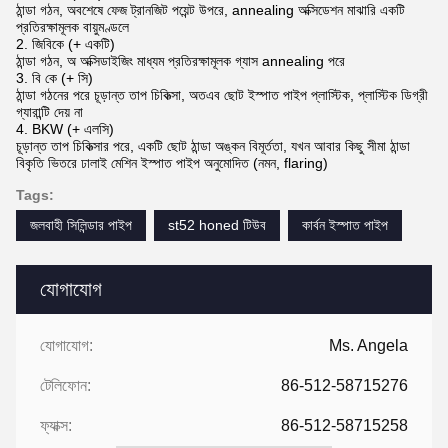
ঠান্ডা গঠন, অবশেষে ফেজ ট্রানজিট পয়েন্ট উপরে, annealing অক্সিডেশন মাঝারি একটি
প্রতিরক্ষামূলক বায়ুমণ্ডলে
2. জিবিকে (+ একটি)
ঠান্ডা গঠন, অ অক্সিডাইজিং মাধ্যম প্রতিরক্ষামূলক গ্যাস annealing পরে
3. বি কে (+ সি)
ঠান্ডা গঠনের পরে চূড়ান্ত তাপ চিকিত্সা, অতএব ছোট ইস্পাত পাইপ প্লাস্টিক, প্লাস্টিক ডিগ্রী
গ্যারান্টি দেয় না
4. BKW (+ এলসি)
চূড়ান্ত তাপ চিকিত্সার পরে, একটি ছোট ঠান্ডা অঙ্কন বিমূর্ততা, যখন আবার কিছু সীমা ঠান্ডা
বিকৃতি ভিতরে ঢালাই মেশিন ইস্পাত পাইপ অনুমোদিত (নমন, flaring)
Tags:
জলবাহী সিলিন্ডার পাইপ
st52 honed টিউব
কার্বন ইস্পাত পাইপ
যোগাযোগ
যোগাযোগ:
Ms. Angela
টেলিফোন:
86-512-58715276
ফ্যাক্স:
86-512-58715258