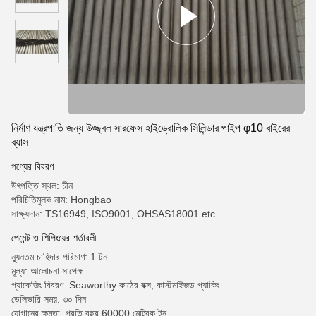
নির্মাণ যন্ত্রপাতি জন্য উজ্জ্বল সারফেস হাইড্রোলিক সিলিন্ডার পাইপ φ10 বাইরের
ব্যাস
পণ্যের বিবরণ
উৎপত্তি স্থল: চীন
পরিচিতিমুলক নাম: Hongbao
সাক্ষ্যদান: TS16949, ISO9001, OHSAS18001 etc.
পেমেন্ট ও শিপিংয়ের শর্তাবলী
ন্যূনতম চাহিদার পরিমাণ: 1 টন
মূল্য: আলোচনা সাপেক্ষ
প্যাকেজিং বিবরণ: Seaworthy কাঠের বক্স, কাস্টমাইজড প্যাকিং
ডেলিভারি সময়: ৩০ দিন
যোগানের ক্ষমতা: প্রতি বছর 60000 মেট্রিক টন