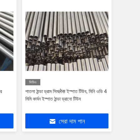
ভিডিও
ার
পাতলা ঠান্ডা ড্রাম সিমलेस ইস্পাত টিউব, মিনি ওডি 4
মিমি কার্বন ইস্পাত ঠান্ডা ড্রানো টিউব
সেরা দাম পান