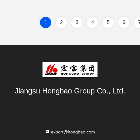
1
2
3
4
5
6
Jiangsu Hongbao Group Co., Ltd.
export@hongbao.com