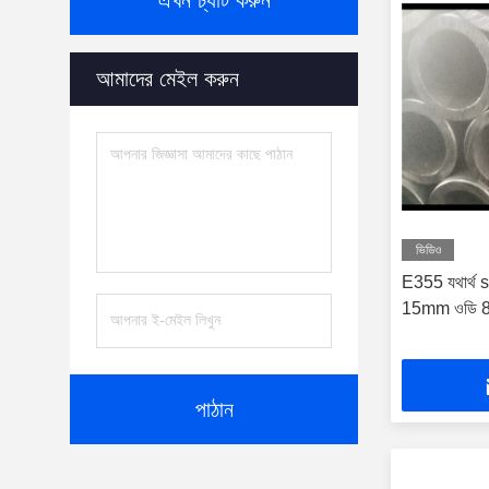
এখন চ্যাট করুন
আমাদের মেইল করুন
ভিডিও
E355 যথার্থ 
15mm ওডি 80m
পাঠান