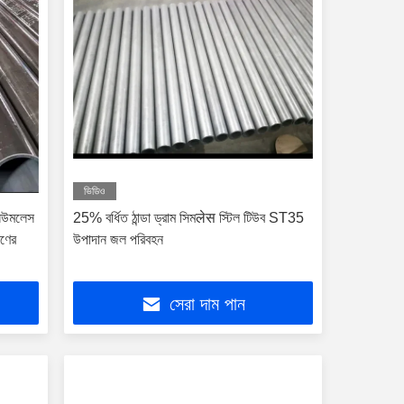
ভিডিও
সিউমলেস
25% বর্ধিত ঠান্ডা ড্রাম সিমलेस স্টিল টিউব ST35
রণের
উপাদান জল পরিবহন
সেরা দাম পান