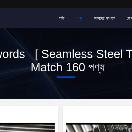
বাড়ি
পণ্য
আমাদের সম্পর্কে
যোগ
ords [ Seamless Steel T
Match 160 পণ্য