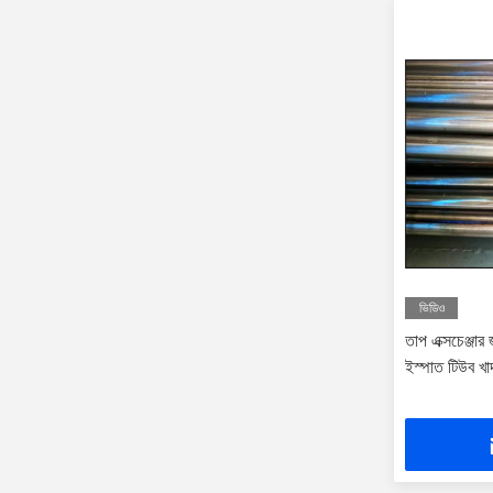
ভিডিও
তাপ এক্সচেঞ্জার 
ইস্পাত টিউব খা