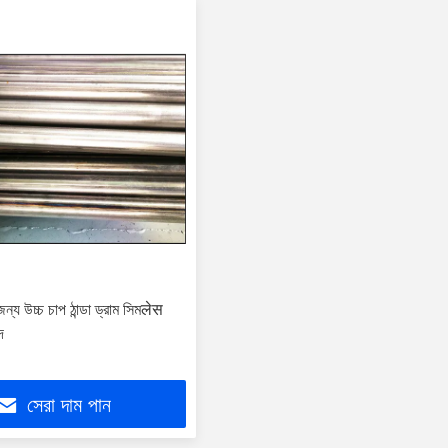
জন্য উচ্চ চাপ ঠান্ডা ড্রাম সিমलेस
দ
সেরা দাম পান