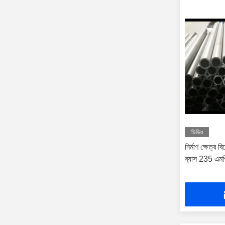
ভিডিও
নির্মাণ ক্ষেত্র
ব্যাস 235 এম