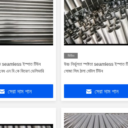
ভিডিও
ি seamless ইস্পাত টিউব
উচ্চ নির্ভুলতা স্পষ্টতা seamless ইস্পাত ট
ধ এন বি কে বিতরণ ডেলিভারি
সোজা সিম ঠালা মেটাল টিউব
সেরা দাম পান
সেরা দাম পান