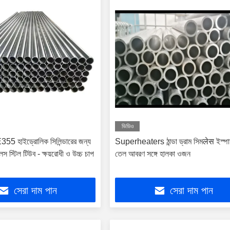
ভিডিও
 হাইড্রোলিক সিলিন্ডারের জন্য
Superheaters ঠান্ডা ড্রাম সিমलेस ইস্প
েস স্টিল টিউব - ক্ষয়রোধী ও উচ্চ চাপ
তেল আবরণ সঙ্গে হালকা ওজন
সেরা দাম পান
সেরা দাম পান