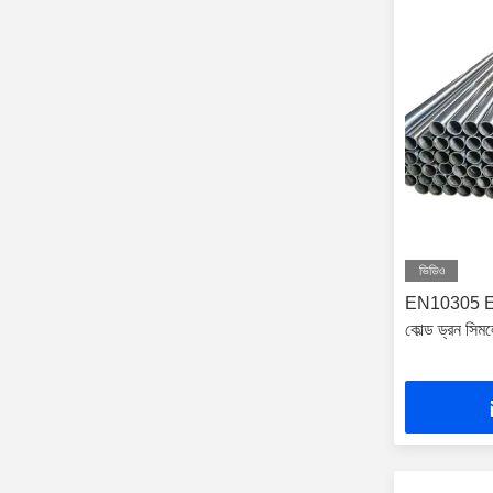
ভিডিও
EN10305 E355
কোল্ড ড্রন সিমল