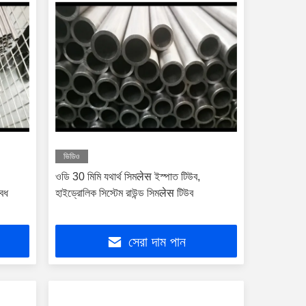
ভিডিও
ওডি 30 মিমি যথার্থ সিমलेस ইস্পাত টিউব,
েধ
হাইড্রোলিক সিস্টেম রাউন্ড সিমलेस টিউব
সেরা দাম পান