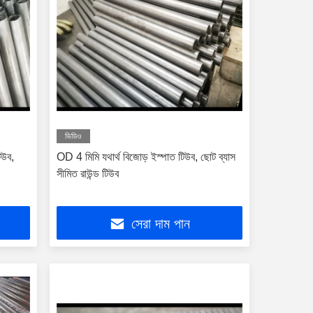
ভিডিও
িউব,
OD 4 মিমি যথার্থ বিজোড় ইস্পাত টিউব, ছোট ব্যাস
সীমিত রাউন্ড টিউব
সেরা দাম পান