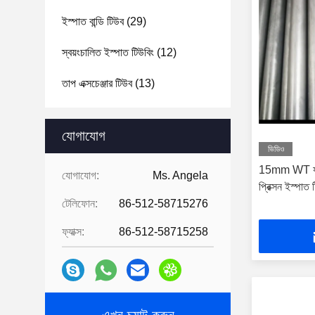
ইস্পাত বান্ডি টিউব
(29)
স্বয়ংচালিত ইস্পাত টিউবিং
(12)
তাপ এক্সচেঞ্জার টিউব
(13)
যোগাযোগ
ভিডিও
15mm WT যথার্
যোগাযোগ:
Ms. Angela
প্রিক্সন ইস্পাত
টেলিফোন:
86-512-58715276
ফ্যাক্স:
86-512-58715258