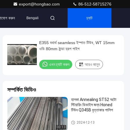
export@hongbao.com
86-512-58715276
াযোগ করুন
চ্যাট
Bengali
E355 যথার্থ seamless ইস্পাত টিউব, WT 15mm
ওডি 80mm ঠান্ডা ড্রপ পাইপ
এখন চ্যাট করুন
আরও জানুন
সম্পর্কিত ভিডিও
হালকা Annealing ST52 অটো
স্টিয়ারিং ডিভাইস জন্য Honed
টিউব Q345B বৃত্তাকার পালিশ
উজ্জ্বল Annealed টিউব
2024-12-13
00:13