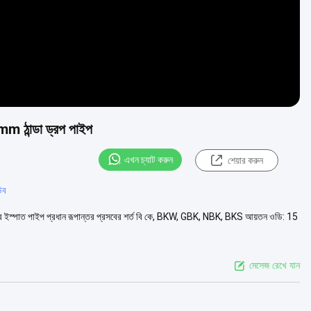
ঠান্ডা ড্রপ পাইপ
এখন চ্যাট করুন
শেয়ার করুন
উব
 ইস্পাত পাইপ প্রধান রূপান্তর প্রসবের শর্ত বি কে, BKW, GBK, NBK, BKS আয়তন ওডি: 15
মেসেজ রেখে যান